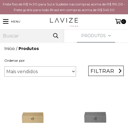
Frete fixo de R$ 14,90 para Sul e Sudeste nas compras acima de R$ 199,00 -
Frete grátis para todo Brasil em compras acima de R$ 349,90
MENU
0
PRODUTOS
Início
/
Produtos
Ordenar por
FILTRAR