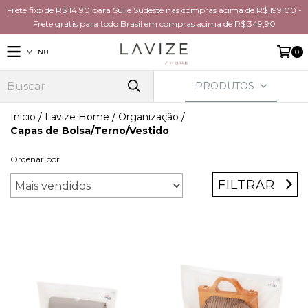
Frete fixo de R$ 14,90 para Sul e Sudeste nas compras acima de R$ 199,00 -
Frete grátis para todo Brasil em compras acima de R$ 349,90
MENU
0
PRODUTOS
Início
/
Lavize Home
/
Organização
/
Capas de Bolsa/Terno/Vestido
Ordenar por
FILTRAR