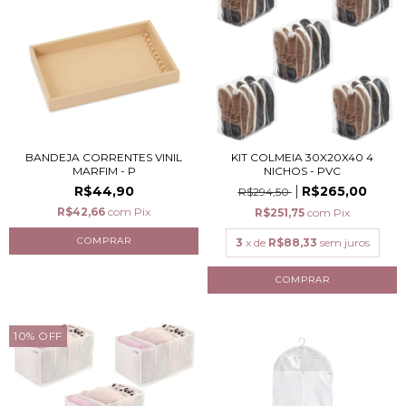
BANDEJA CORRENTES VINIL
KIT COLMEIA 30X20X40 4
MARFIM - P
NICHOS - PVC
R$44,90
R$265,00
R$294,50
R$42,66
com
Pix
R$251,75
com
Pix
3
x de
R$88,33
sem juros
10
%
OFF