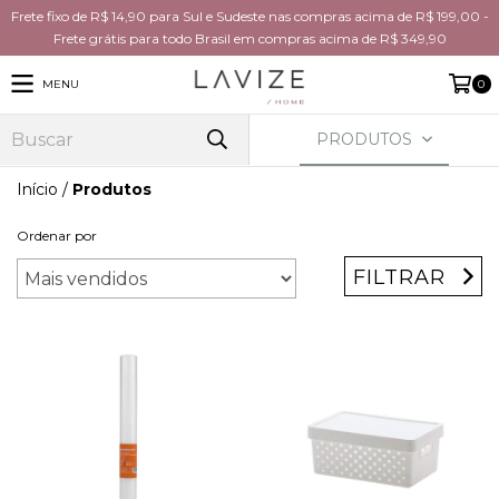
Frete fixo de R$ 14,90 para Sul e Sudeste nas compras acima de R$ 199,00 -
Frete grátis para todo Brasil em compras acima de R$ 349,90
MENU
0
PRODUTOS
Início
/
Produtos
Ordenar por
FILTRAR