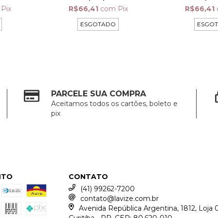
Pix
R$66,41
com
Pix
R$66,41
ESGOTADO
ESGO
PARCELE SUA COMPRA
Aceitamos todos os cartões, boleto e
pix
NTO
CONTATO
(41) 99262-7200
contato@lavize.com.br
Avenida República Argentina, 1812, Loja 0
Curitiba - PR. CEP: 80.620-010