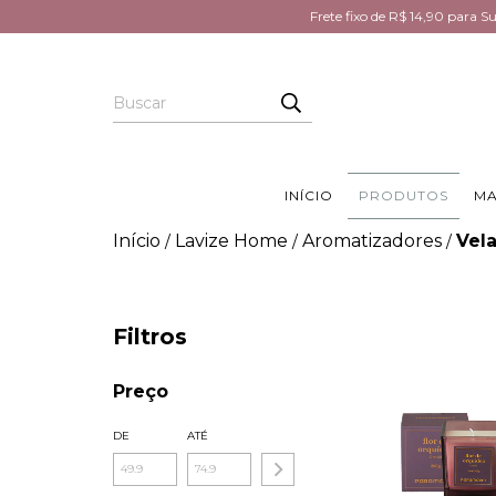
Frete fixo de R$ 14,90 para 
INÍCIO
PRODUTOS
MA
Início
Lavize Home
Aromatizadores
Vel
/
/
/
Filtros
Preço
DE
ATÉ