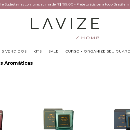
Sul e Sudeste nas compras acima de R$ 199,00 - Frete grátis para todo Brasil 
IS VENDIDOS
KITS
SALE
CURSO - ORGANIZE SEU GUAR
as Aromáticas